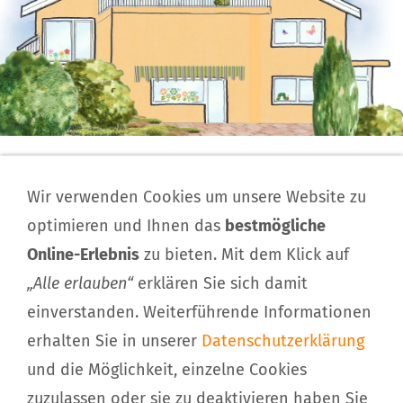
Impressum
Wir verwenden Cookies um unsere Website zu
Kontakt
optimieren und Ihnen das
bestmögliche
Download
Online-Erlebnis
zu bieten. Mit dem Klick auf
Haftungsausschluss
„Alle erlauben“
erklären Sie sich damit
Sitemap
einverstanden. Weiterführende Informationen
Datenschutzerklärung
Cookieeinwilligung
erhalten Sie in unserer
Datenschutzerklärung
und die Möglichkeit, einzelne Cookies
© Kindergartenland e.V., Kinderhaus »SPIEL MIT
zuzulassen oder sie zu deaktivieren haben Sie