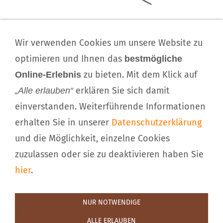
Impressum
Wir verwenden Cookies um unsere Website zu
Kontakt
optimieren und Ihnen das
bestmögliche
Download
zu bieten. Mit dem Klick auf
Online-Erlebnis
Haftungsausschluss
erklären Sie sich damit
„Alle erlauben“
Sitemap
einverstanden. Weiterführende Informationen
Datenschutzerklärung
Cookieeinwilligung
erhalten Sie in unserer
Datenschutzerklärung
und die Möglichkeit, einzelne Cookies
© Kindergartenland e.V., Kinderhaus »SPIEL MIT
zuzulassen oder sie zu deaktivieren haben Sie
UNS«
hier
.
97828 Marktheidenfeld-Altfeld
Hirtengartenstr.
·
NUR NOTWENDIGE
9
Telefon: 09391 3215 ·
·
ALLE ERLAUBEN
info@kindergartenland.de